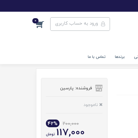
0
ورود به حساب کاربری
تی
برندها
تماس با ما
فروشنده: پارسین
ناموجود
42%
200,000
117,000
تومان