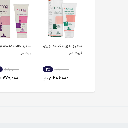
پو برای موهای رنگ
شامپو تقویت کننده نوپری
شامپو حالت دهنده نو
شده 350 میل سان
فورت دی
ویت دی
لک
280,000
2٪
290,000
2٪
129,600
276,000
286,000
128,000
تومان
تومان
ت