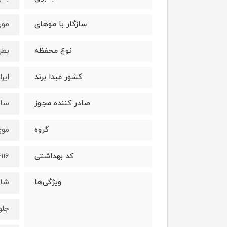
سازگار با موهای
موی
نوع محفظه
بطر
کشور مبدا برند
ایرا
صادر کننده مجوز
ساز
گروه
موی
کد بهداشتی
4116/ظ/
ویژگی‌ها
شام
جلو