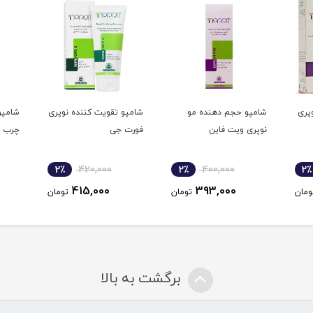
پری
شامپو حجم دهنده مو
شامپو تقویت کننده نوپری
شامپو
نوپری ویت فاین
فورت جی
چرب و
2٪
420,000
2٪
400,000
2٪
415,000
393,000
ومان
تومان
تومان
برگشت به بالا