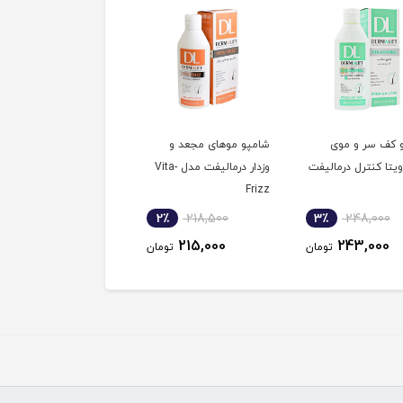
 کف سر و موی
شامپو موهای مجعد و
شامپو تقویت کننده
یتا کنترل درمالیفت
وزدار درمالیفت مدل Vita-
(ویتاگرو )موی خشک و
Frizz
آسیب دیده درمالیفت
2٪
228,000
2٪
218,500
3٪
248,000
224,000
215,000
243,000
تومان
تومان
توم