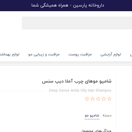
داروخانه پارسین - همراه همیشگی شما
ی
لوازم آرایشی
مراقبت پوست
مراقبت و زیبایی مو
لوازم بهداش
ب آملا دیپ سنس
شامپو موهای چرب آملا دیپ سنس
Deep Sense Amla Oily Hair Shampoo
دسته :
شامپو مو
ویژگی‌های محصول