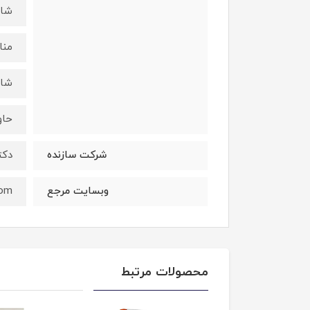
شام
منا
شام
حاو
شرکت سازنده
دکت
وبسایت مرجع
com
محصولات مرتبط