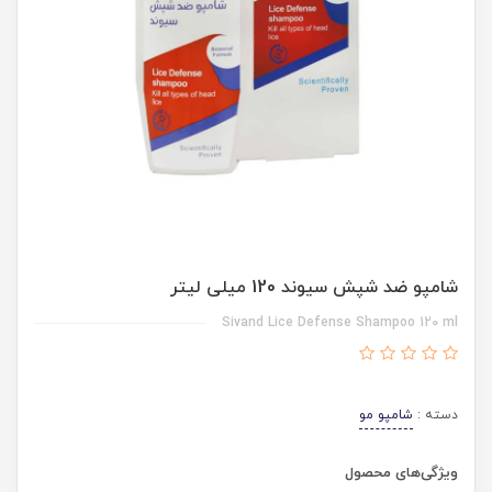
شامپو ضد شپش سیوند 120 میلی لیتر
Sivand Lice Defense Shampoo 120 ml
دسته :
شامپو مو
ویژگی‌های محصول