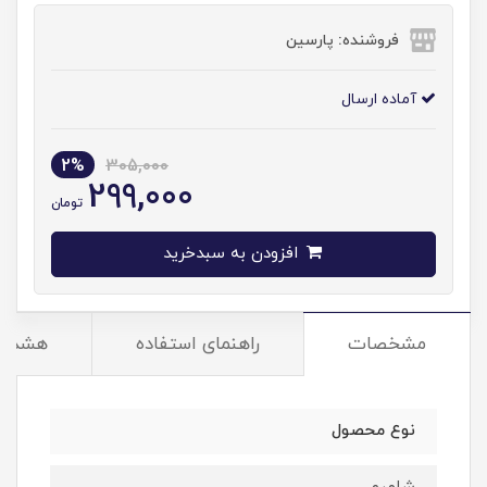
فروشنده: پارسین
آماده ارسال
2%
305,000
299,000
تومان
افزودن به سبدخرید
مشخصات
راهنمای استفاده
هشدار
نوع محصول