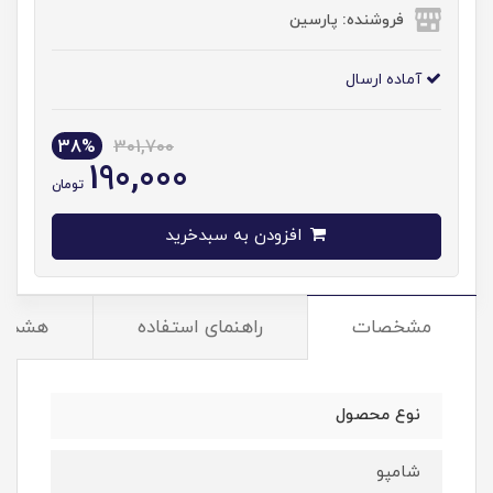
فروشنده: پارسین
آماده ارسال
38%
301,700
190,000
تومان
افزودن به سبدخرید
مشخصات
راهنمای استفاده
هشدار
نوع محصول
شامپو