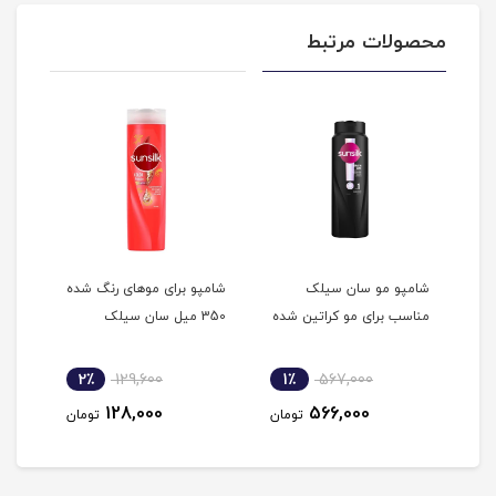
محصولات مرتبط
شامپو مو سان سیلک
شامپو برای موهای رنگ شده
شامپ
ی
مناسب برای مو کراتین شده
350 میل سان سیلک
فورت
2٪
129,600
1٪
567,000
1
128,000
566,000
مان
تومان
تومان