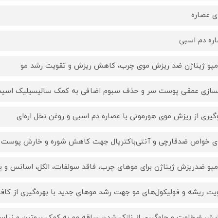
ای عصاره
ره دم اسبی
پو ژیناژن ضد ریزش موی چرب، کاهش ریزش و تقویت رشد مو
سازی عمقی پوست سر و حذف سبوم اضافی به کمک سالیسیلیک اسید
گیری از ریزش موی هورمونی با عصاره دم اسبی و روغن نخل اره‌ای
ای خواص ضدقارچی و آنتی‌باکتریال جهت کاهش شوره و خارش پوست 
پو ضدریزش ژیناژن برای موهای چرب، فاقد سولفات، الکل، اسانس و پا
یت ریشه و فولیکول‌های مو جهت رشد موهای جدید با بهره‌گیری از کاف
ایش ضخامت و جلوگیری از نازک شدن ساقه مو به کمک بیوتین و نیاسی