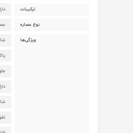
ترکیبات
دار
نوع عصاره
عصا
ویژگی‌ها
شام
پاک
جلو
دار
شام
تقو
افز