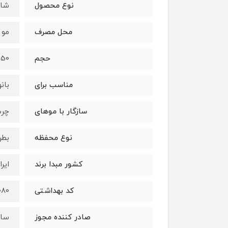
نوع محصول
شام
محل مصرف
مو 
حجم
250 میلی‌ل
مناسب برای
بان
سازگار با موهای
چر
نوع محفظه
بطر
کشور مبدا برند
ایرا
کد بهداشتی
080
صادر کننده مجوز
ساز