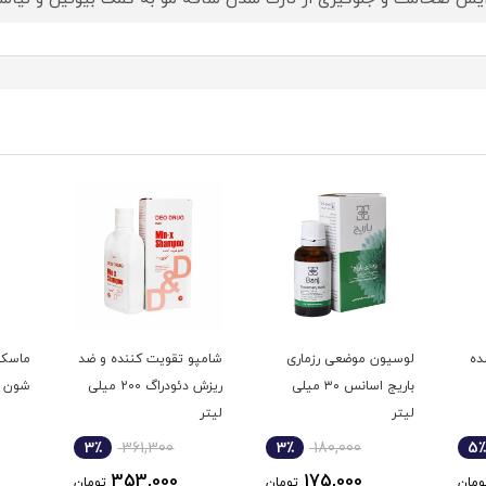
ده
لوسیون موضعی رزماری
شامپو تقویت کننده و ضد
ماسک 
باریج اسانس ۳۰ میلی
ریزش دئودراگ 200 میلی
شون
لیتر
لیتر
3٪
361,300
3٪
180,000
5٪
353,000
175,000
ومان
تومان
تومان