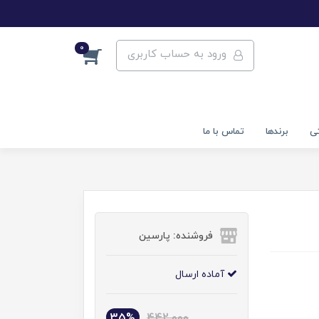
0
ورود به حساب کاربری
تی
برندها
تماس با ما
فروشنده: پارسین
آماده ارسال
35%
442,000