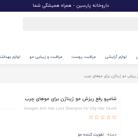
داروخانه پارسین - همراه همیشگی شما
ی
لوازم آرایشی
مراقبت پوست
مراقبت و زیبایی مو
لوازم بهداش
 ریزش مو ژیناژن برای موهای چرب
شامپو رفع ریزش مو ژیناژن برای موهای چرب
Ginagen Anti Hair Loss Shampoo For Oily Hair 250ml
دسته :
تقویت کننده مو