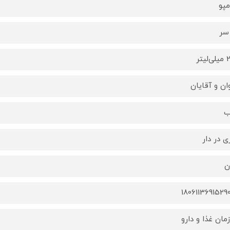
پو
سر
یتر
وان و آقایان
ب
ی در دار
ن
1806113691529
مان غذا و دارو