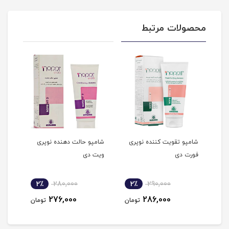
محصولات مرتبط
شده
شامپو تقویت کننده نوپری
شامپو حالت دهنده نوپری
شامپ
فورت دی
ویت دی
نوپر
2٪
280,000
2٪
290,000
2
276,000
286,000
مان
تومان
تومان