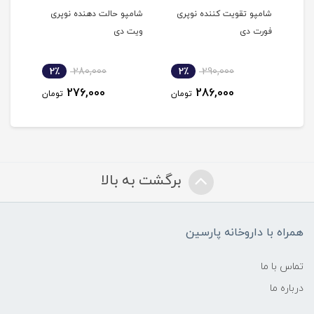
شده
شامپو تقویت کننده نوپری
شامپو حالت دهنده نوپری
شامپ
فورت دی
ویت دی
نوپر
2٪
280,000
2٪
290,000
2
276,000
286,000
مان
تومان
تومان
برگشت به بالا
همراه با داروخانه پارسین
تماس با ما
درباره ما