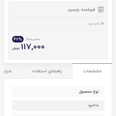
فروشنده: پارسین
ناموجود
42%
200,000
117,000
تومان
مشخصات
راهنمای استفاده
شرایط 
نوع محصول
شامپو