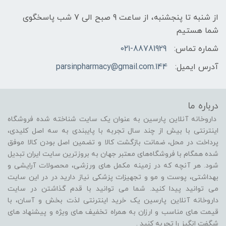
از شنبه تا پنجشنبه، از ساعت 9 صبح الی 7 شب پاسخگوی
شما هستیم
شماره تماس:
021-88781929
آدرس ایمیل:
144.parsinpharmacy@gmail.com
درباره ما
داروخانه آنلاین پارسین به عنوان یک سایت شناخته شده فروشگاه
اینترنتی با بیش از چند سال تجربه با پایبندی به سه اصل کلیدی،
پرداخت در محل، ضمانت بازگشت کالا و تضمین اصل بودن کالا موفق
شده همگام با فروشگاه‌های معتبر جهان به بروزترین سایت ایران تبدیل
شود. هر آنچه که در زمینه مکمل های ورزشی، محصولات آرایشی و
بهداشتی، پوست و مو و تجهیزات پزشکی نیاز دارید در در این سایت
می توانید پیدا کنید. شما می توانید با قدم گذاشتن در سایت
داروخانه آنلاین پارسین یک خرید اینترنتی لذت بخش و آسان، با
قیمت های مناسب و ارزان به همراه تخفیف های ویژه و پیشنهاد های
شگفت انگیز را تجربه کنید .