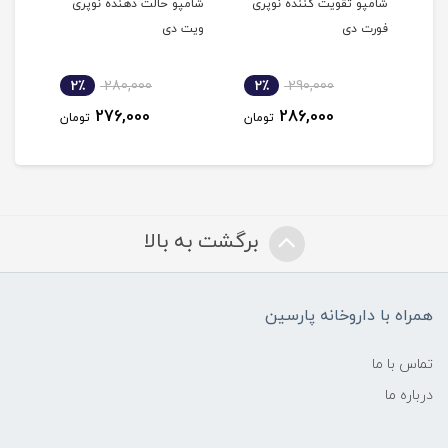
شده
شامپو تقویت کننده نوپری
شامپو حالت دهنده نوپری
شامپ
فورت دی
ویت دی
نوپر
2٪
280,000
2٪
290,000
2
276,000
286,000
مان
تومان
تومان
برگشت به بالا
همراه با داروخانه پارسین
تماس با ما
درباره ما