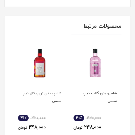
محصولات مرتبط
ت
شامپو بدن گلاب دیپ
شامپو بدن تروپیکال دیپ
شامپ
سنس
سنس
آرگا
41٪
420,000
41٪
420,000
4
248,000
248,000
مان
تومان
تومان