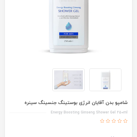
شامپو بدن آقایان انرژی بوستینگ جنسینگ سینره
Energy Boosting Ginseng Shower Gel 250ml