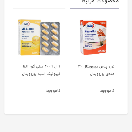
محصولات مرتبط
نورو پلاس یوروویتال 30
آ ال آ 400 میلی گرم آلفا
عددی یوروویتال
لیپوئیک اسید یوروویتال
ناموجود
ناموجود
6
مان