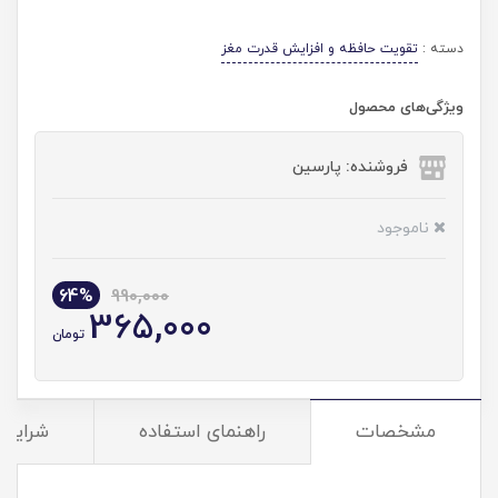
دسته :
تقویت حافظه و افزایش قدرت مغز
ویژگی‌های محصول
فروشنده: پارسین
ناموجود
64%
990,000
365,000
تومان
مشخصات
راهنمای استفاده
شرایط 