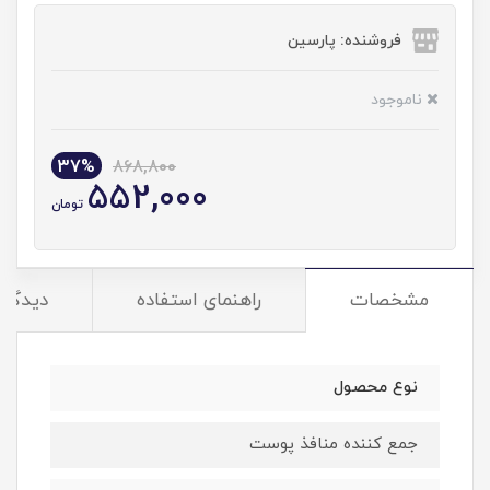
فروشنده: پارسین
ناموجود
37%
868,800
552,000
تومان
مشخصات
راهنمای استفاده
دیدگاه‌
نوع محصول
جمع کننده منافذ پوست