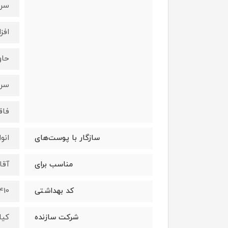
سرم
افز
حاوی حاوی 10% نی
سرم 
فاق
سازگار با پوست‌‌های
انو
مناسب برای
آقا
کد بهداشتی
1410/ظ/
شرکت سازنده
کیا