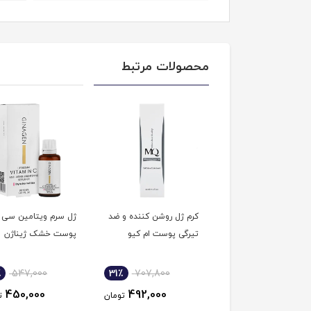
محصولات مرتبط
 دور چشم ویتامین
کرم ژل روشن کننده و ضد
ژل سرم ویتامین سی
لفامد
تیرگی پوست ام کیو
پوست خشک ژیناژن
٪
547,000
31٪
707,800
39٪
417,200
450,000
492,000
255,000
تومان
تومان
ت