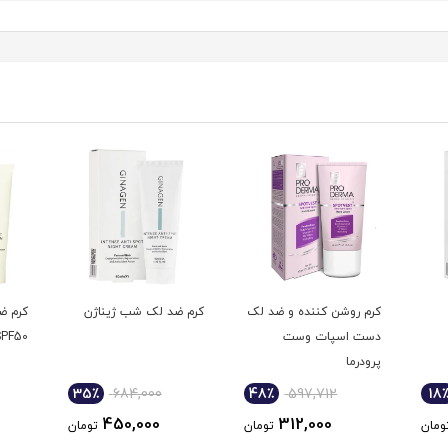
کرم روشن کننده و ضد لک
کرم ضد لک شب ژیناژن
کرم ض
دست اسپات وست
SPF50
پرودرما
35٪
684,000
48٪
597,712
18
450,000
312,000
ومان
تومان
تومان