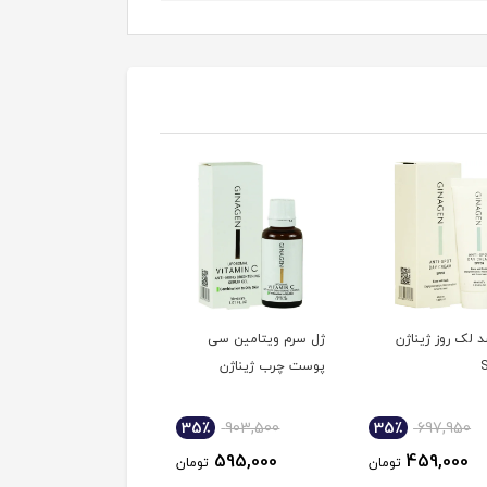
د لک روز ژیناژن
ژل سرم ویتامین سی
پوست چرب ژیناژن
35٪
903,500
35٪
697,950
595,000
459,000
تومان
تومان