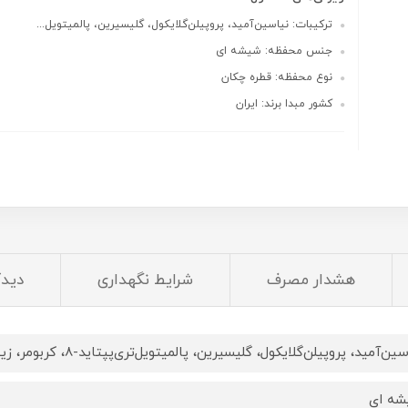
ترکیبات: نیاسین‌آمید، پروپیلن‌گلایکول، گلیسیرین، پالمیتویل‌...
جنس محفظه: شیشه ای
نوع محفظه: قطره چکان
کشور مبدا برند: ایران
هشدار مصرف
شرایط نگهداری
دیدگ
‌آمید، پروپیلن‌گلایکول، گلیسیرین، پالمیتویل‌تری‌پپتاید-8، کربومر، زینک گلوکونات، کلرفنزین، فنوکسی اتانول
ه ای