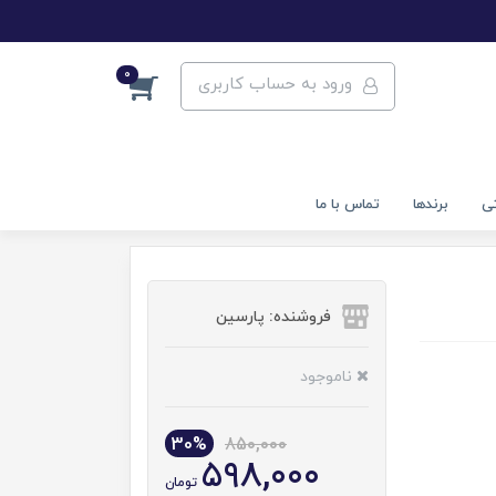
0
ورود به حساب کاربری
تی
برندها
تماس با ما
فروشنده: پارسین
ناموجود
30%
850,000
598,000
تومان