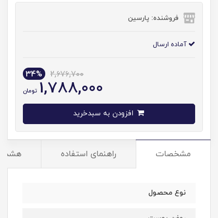
فروشنده: پارسین
آماده ارسال
34%
2,676,700
1,788,000
تومان
افزودن به سبدخرید
مشخصات
راهنمای استفاده
هشدار
نوع محصول