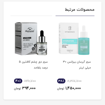
محصولات مرتبط
ردن
سرم آبرسان بیزانس 30
سرم دور چشم کافئین 5
میلی لیتر
درصد بلفامد
درصد
40٪
646,700
38٪
2,317,700
3
394,000
1,450,000
مان
تومان
تومان