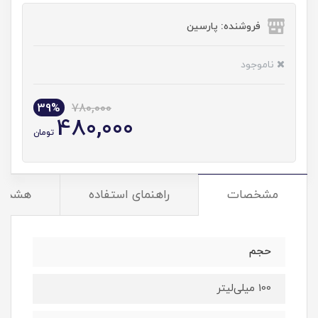
فروشنده: پارسین
ناموجود
39%
780,000
480,000
تومان
مشخصات
راهنمای استفاده
هشدار
حجم
100 میلی‌لیتر