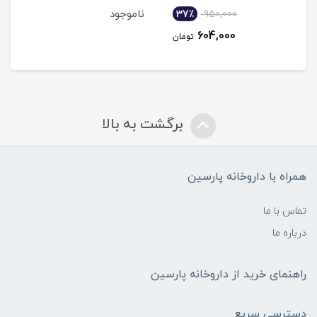
ناموجود
نام
37٪
950,000
4
604,000
مان
تومان
برگشت به بالا
همراه با داروخانه پارسین
تماس با ما
درباره ما
راهنمای خرید از داروخانه پارسین
دسترسی سریع