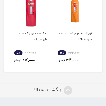
و
نرم کننده موی آسیب دیده
نرم کننده موی رنگ شده
لوسی
سان سیلک
سان سیلک
باریج ا
5٪
224,000
5٪
224,000
5
214,000
214,000
مان
تومان
تومان
برگشت به بالا