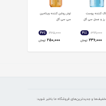
پاک کننده پوست
تونر روشن کننده ویتامین
تونر مولتی اکتیو 2 لافارر
 رز و عسل سی گل
سی سی گل
7٪
433,950
42٪
425,000
41٪
399,000
274,000
250,000
236,000
تومان
تومان
توم
تخفیف‌ها و جدیدترین‌های فروشگاه ما باخبر شوید: