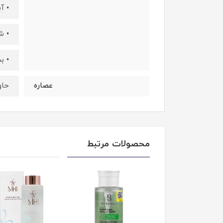
• آ
• ش
• ب
عصاره
حاو
محصولات مرتبط