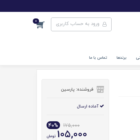
0
ورود به حساب کاربری
تی
برندها
تماس با ما
فروشنده: پارسین
آماده ارسال
40%
175,000
105,000
تومان