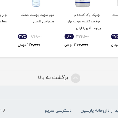
وست
تونیک پاک کننده و
تونر صورت پوست خشک
تونر 
مرطوب کننده صورت درای
هیدراسل لایسل
عصاره
ریلیف آتوپیا آردن
37٪
189,800
8٪
324,100
33
120,000
300,000
ومان
تومان
تومان
برگشت به بالا
د از داروخانه پارسین
دسترسی سریع
از 