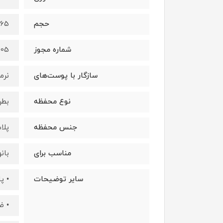
حجم
165 میلی‌لی
شماره مجوز
405
سازگار با پوست‌های
نرم
نوع محفظه
بطر
جنس محفظه
پلا
مناسب برای
بان
سایر توضیحات
• پ
• ض