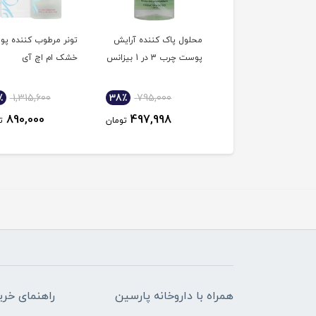
ول پاک کننده آرایش
محلول پاک کننده آرایش
تونر مرطوب کننده پ
پوست خشک 3 در 1
پوست چرب 3 در 1 بیزانس
خشک ام اچ آی
انس
٪
1,315,600
38٪
795,000
38٪
795,000
890,000
497,998
497,998
تومان
تومان
ت
همراه با داروخانه پارسین
راهنمای خری