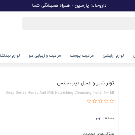
داروخانه پارسین - همراه همیشگی شما
ی
لوازم آرایشی
مراقبت پوست
مراقبت و زیبایی مو
لوازم بهداش
 شیر و عسل دیپ سنس
تونر شیر و عسل دیپ سنس
Deep Sense Honey And Milk Nourishing Cleansing Toner ۱۶۰ Ml
دسته :
تونر
ویژگی‌های محصول