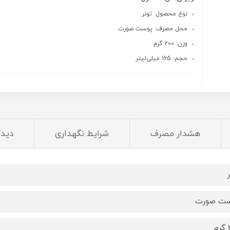
نوع محصول: تونر
محل مصرف: پوست صورت
وزن: 200 گرم
حجم: 165 میلی‌لیتر
هشدار مصرف
شرایط نگهداری
دیدگ
ر
ست صورت
م