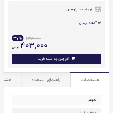
فروشنده: پارسین
آماده ارسال
37%
638,900
403,000
تومان
افزودن به سبدخرید
مشخصات
راهنمای استفاده
هشدار
حجم