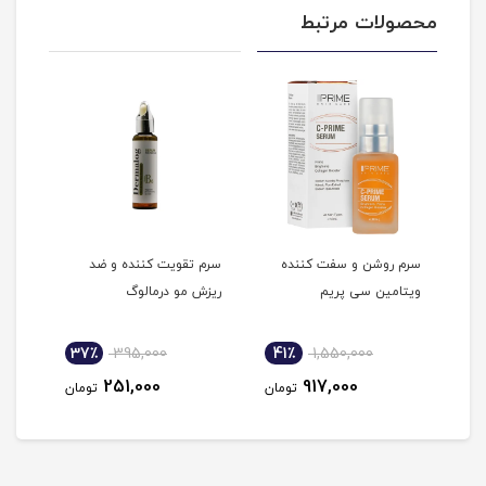
محصولات مرتبط
م
سرم روشن و سفت کننده
سرم تقویت کننده و ضد
سرم 
ویتامین سی پریم
ریزش مو درمالوگ
90میلی لیتر ویتاپلکس
37٪
395,000
41٪
1,550,000
3
251,000
917,000
مان
تومان
تومان