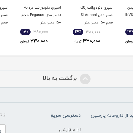
بدن
اسپری دئودورانت زنانه
اسپری دئودورانت مردانه
اسپری 
ل INVICTUS
لمسر مدل Si Armani
لمسر مدل Pegasus حجم
حجم 150 میلی‌لیتر
150 میلی‌لیتر
حجم 150 میلی‌لیتر
14٪
380,000
14٪
380,000
14
330,000
330,000
ومان
تومان
تومان
برگشت به بالا
د از داروخانه پارسین
دسترسی سریع
از 
لوازم آرایشی