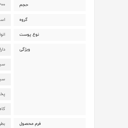
حجم
200 میلی‌لی
گروه
اسپ
نوع پوست
انو
ویژگی
دار
سبب
سبک
پخش
کاه
فرم محصول
بطر