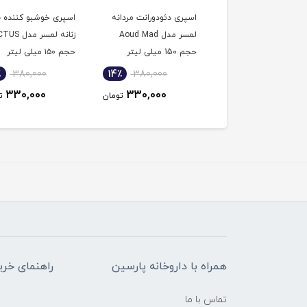
ی بدن زنانه ایفوریا
اسپری دئودورانت مردانه
اسپری خوشبو کننده 
سر
لمسر مدل Aoud Mad
زنانه لمسر مد
حجم 150 میلی لیتر
حجم ۱۵۰ میلی لیتر
٪
380,000
14٪
380,000
14٪
380,000
330,000
330,000
330,000
تومان
تومان
ت
همراه با داروخانه پارسین
راهنمای خری
تماس با ما