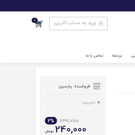
0
ورود به حساب کاربری
تی
برندها
تماس با ما
فروشنده: پارسین
ناموجود
2%
242,788
240,000
تومان