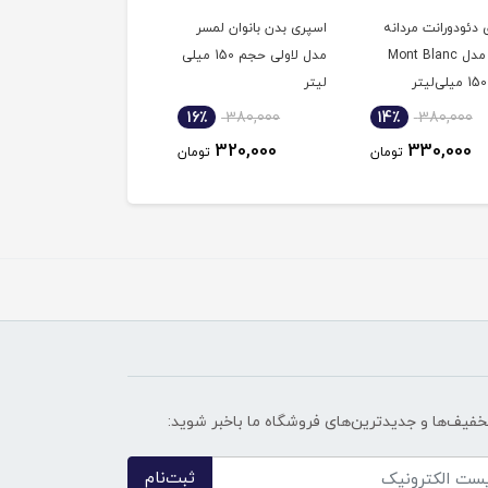
دئودورانت مردانه
اسپری بدن بانوان لمسر
اسپری بدن زنانه نینا ری
لمسر مدل Mont Blanc
مدل لاولی حجم 150 میلی
لمسر 200 میلی لیتر
لیتر
ناموجود
16٪
380,000
14٪
380,000
320,000
330,000
تومان
تومان
تخفیف‌ها و جدیدترین‌های فروشگاه ما باخبر شوید:
ثبت‌نام