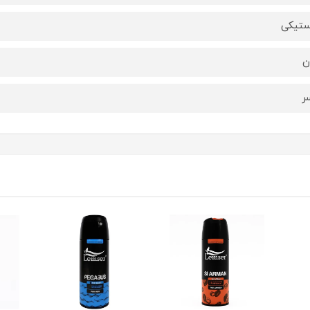
ستیکی
ن
ر