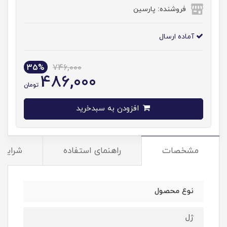
فروشنده: پارسین
آماده ارسال
35%
746,000
486,000
تومان
افزودن به سبدخرید
مشخصات
راهنمای استفاده
شرایط 
نوع محصول
ژل