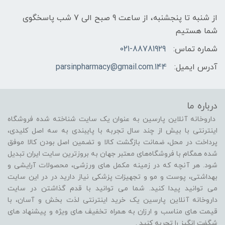
از شنبه تا پنجشنبه، از ساعت 9 صبح الی 7 شب پاسخگوی
شما هستیم
شماره تماس:
021-88781929
آدرس ایمیل:
144.parsinpharmacy@gmail.com
درباره ما
داروخانه آنلاین پارسین به عنوان یک سایت شناخته شده فروشگاه
اینترنتی با بیش از چند سال تجربه با پایبندی به سه اصل کلیدی،
پرداخت در محل، ضمانت بازگشت کالا و تضمین اصل بودن کالا موفق
شده همگام با فروشگاه‌های معتبر جهان به بروزترین سایت ایران تبدیل
شود. هر آنچه که در زمینه مکمل های ورزشی، محصولات آرایشی و
بهداشتی، پوست و مو و تجهیزات پزشکی نیاز دارید در در این سایت
می توانید پیدا کنید. شما می توانید با قدم گذاشتن در سایت
داروخانه آنلاین پارسین یک خرید اینترنتی لذت بخش و آسان، با
قیمت های مناسب و ارزان به همراه تخفیف های ویژه و پیشنهاد های
شگفت انگیز را تجربه کنید .