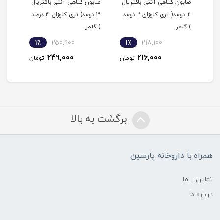
صابون گیاهی آنتی باکتریال
صابون گیاهی آنتی باکتریال
محلو
ت
2 درصد( تری کلوزان 2 درصد
3 درصد( تری کلوزان 3 درصد
کنند
) گلمر
) گلمر
1٪
250,900
1٪
218,100
2
249,000
216,000
مان
تومان
تومان
برگشت به بالا
همراه با داروخانه پارسین
تماس با ما
درباره ما